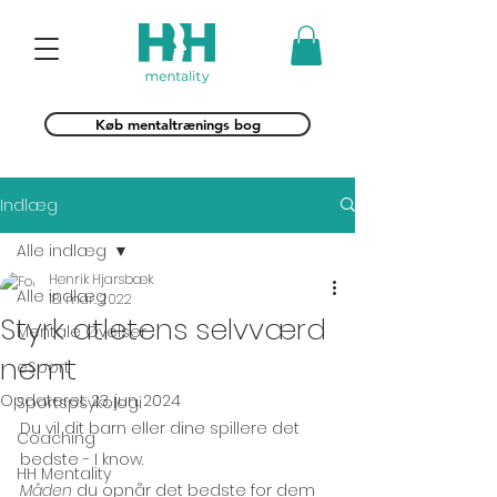
Køb mentaltrænings bog
Indlæg
Alle indlæg
Henrik Hjarsbæk
Alle indlæg
18. mar. 2022
Styrk atletens selvværd
Mentale Øvelser
nemt
eSport
Opdateret:
23. jun. 2024
Sportspsykologi
Du vil dit barn eller dine spillere det 
Coaching
bedste - I know. 
HH Mentality
Måden
 du opnår det bedste for dem 