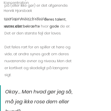
Koncentration
på (eller ikke gør) er det afgørende.  
Henrik Hjarsbæk
sportspsykolog fodbold
Lad vær’ med at rose 
deres talent, 
evner eller bekræfte
 hvor 
gode
 de er. 
MEST LÆSTE
Det er den største fejl der laves. 
Det føles rart for en spiller at høre og 
vide, at andre synes godt om deres 
nuværende evner og niveau. Men det 
er kortlivet og skadeligt på længere 
sigt.
Okay… Men hvad gør jeg så, 
må jeg ikke rose dem eller 