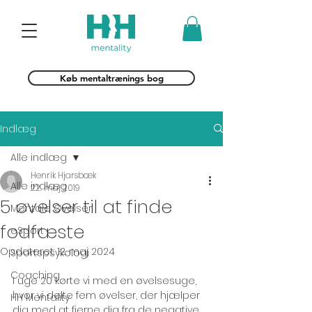
Køb mentaltrænings bog
Indlæg
Alle indlæg
Henrik Hjarsbæk
Alle indlæg
22. maj 2019
5 øvelser til at finde
Mentale Øvelser
fodfæste
eSport
Opdateret:
12. maj 2024
Sportspsykologi
Coaching
I uge 20 kørte vi med en øvelsesuge, 
hvor vi delte fem øvelser, der hjælper 
HH Mentality
dig med at fjerne dig fra de negative 