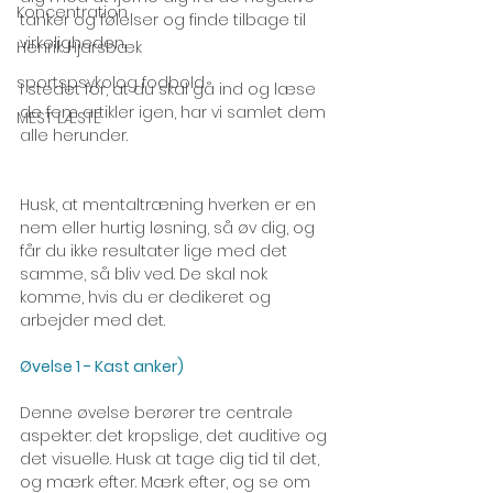
Koncentration
tanker og følelser og finde tilbage til 
virkeligheden.
Henrik Hjarsbæk
sportspsykolog fodbold
I stedet for, at du skal gå ind og læse 
de fem artikler igen, har vi samlet dem 
MEST LÆSTE
alle herunder. 
Husk, at mentaltræning hverken er en 
nem eller hurtig løsning, så øv dig, og 
får du ikke resultater lige med det 
samme, så bliv ved. De skal nok 
komme, hvis du er dedikeret og 
arbejder med det. 
Øvelse 1 - Kast anker)
Denne øvelse berører tre centrale 
aspekter: det kropslige, det auditive og 
det visuelle. Husk at tage dig tid til det, 
og mærk efter. Mærk efter, og se om 