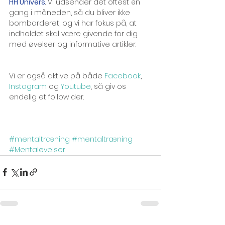
HH Univers
. Vi udsender det oftest én 
gang i måneden, så du bliver ikke 
bombarderet, og vi har fokus på, at 
indholdet skal være givende for dig 
med øvelser og informative artikler.
Vi er også aktive på både 
Facebook
, 
Instagram
 og 
Youtube
, så giv os 
endelig et follow der.
#mentaltræning
#mentaltræning
#Mentaløvelser