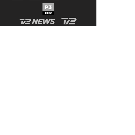
Se mere
Mentalt forløb med
spillere i bl.a.: