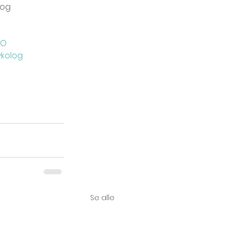
 og 
GO
ykolog
Se alle