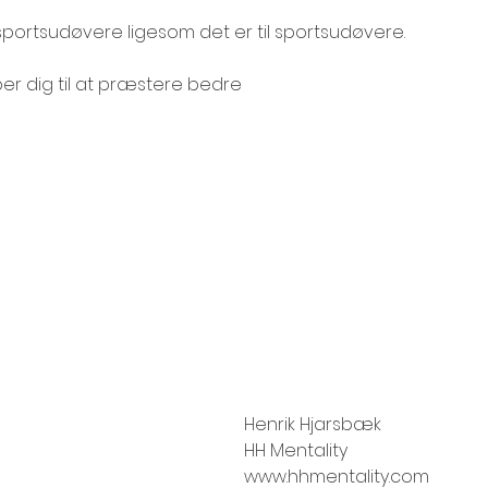
sportsudøvere ligesom det er til sportsudøvere. 
r dig til at præstere bedre
Henrik Hjarsbæk
HH Mentality
www.hhmentality.com