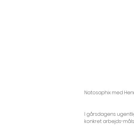
Natosaphix med Henri
I gårsdagens ugentli
konkret arbejds-mål