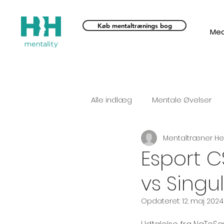
Køb mentaltrænings bog
Med
Alle indlæg
Mentale Øvelser
Mentaltræner Hen
Henrik Hjarsbæk
sportsps
Esport C
vs Singul
Opdateret:
12. maj 2024