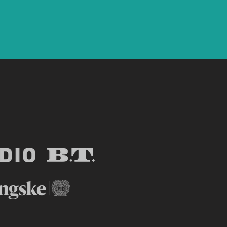
mental styrke har du
 negative tanker og
ser?