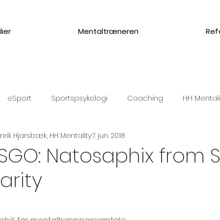
ier
Mentaltræneren
Ref
eSport
Sportspsykologi
Coaching
HH Mentali
rik Hjarsbæk, HH Mentality
7. jun. 2018
ykolog fodbold
MEST LÆSTE
SGO: Natosaphix from 
arity