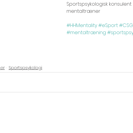
Sportspsykologisk konsulent
mentaltræner
#HHMentality
#eSport
#CS
#mentaltræning
#sportsps
ser
Sportspsykologi