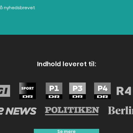
Mentaltræning fodbold
Med 
 på nyhedsbrevet
ikke
følel
Indhold leveret til:
Se mere