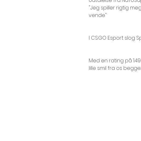
Udtalelse fra NaToSa
"Jeg spiller rigtig me
vende"
I CS:GO Esport slog Sp
Med en rating på 1.49
lille smil fra os begge.