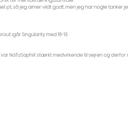
phiX før mentaltræningssamtale: 
get pt, så jeg aimer vildt godt, men jeg har nogle tanker je
rout igår Singularity med 16-13.
 var NaToSaphiX stærkt medvirkende til sejren og derfor o
 