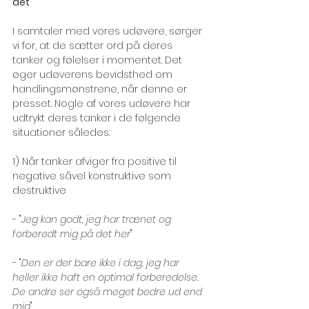
det
I samtaler med vores udøvere, sørger 
vi for, at de sætter ord på deres 
tanker og følelser i momentet. Det 
øger udøverens bevidsthed om 
handlingsmønstrene, når denne er 
presset. Nogle af vores udøvere har 
udtrykt deres tanker i de følgende 
situationer således: 
1) Når tanker afviger fra positive til 
negative såvel konstruktive som 
destruktive
- "
Jeg kan godt, jeg har trænet og 
forberedt mig på det her
" 
- "
Den er der bare ikke i dag, jeg har 
heller ikke haft en optimal forberedelse. 
De andre ser også meget bedre ud end 
mig
"