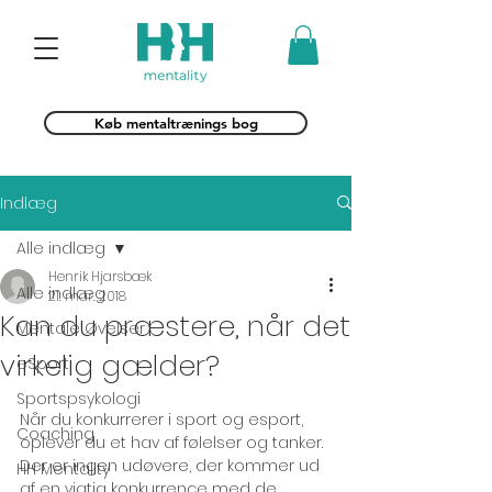
Køb mentaltrænings bog
Indlæg
Alle indlæg
Henrik Hjarsbæk
Alle indlæg
21. mar. 2018
Kan du præstere, når det
Mentale Øvelser
virkelig gælder?
eSport
Sportspsykologi
Når du konkurrerer i sport og esport, 
Coaching
oplever du et hav af følelser og tanker. 
Der er ingen udøvere, der kommer ud 
HH Mentality
af en vigtig konkurrence med de 