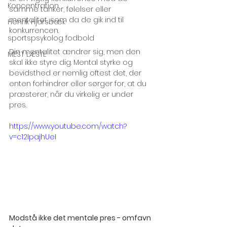
Koncentration
samme tanker, følelser eller 
mentalitet, som da de gik ind til 
Henrik Hjarsbæk
konkurrencen. 
sportspsykolog fodbold
Din mentalitet ændrer sig, men den 
MEST LÆSTE
skal ikke styre dig. Mental styrke og 
bevidsthed er nemlig oftest det, der 
enten forhindrer eller sørger for, at du 
præsterer, når du virkelig er under 
pres. 
https://www.youtube.com/watch?
v=c12IpajhUeI
Modstå ikke det mentale pres - omfavn 