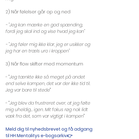
2) Når følelser går op og ned
- "Jeg kan mærke en god spænding, 
fordi jeg skal ind og vise hvad jeg kan"
- "Jeg føler mig ikke klar, jeg er usikker og 
jeg har en træls uro i kroppen"
3) Når flow skifter med momentum
- "
Jeg tænkte ikke så meget på andet 
end selve kampen, det var der ikke tid til. 
Jeg var bare til stede
"
- "
Jeg blev da frustreret over, at jeg følte 
mig uheldig... igen. Mit fokus røg nok lidt 
væk fra det, som var vigtigt i kampen
"
Meld dig til nyhedsbrevet og få adgang 
til HH Mentalitys e-bogsarkiv👉