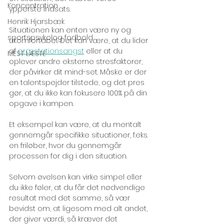
Koncentration
ypperste indsats. 
Henrik Hjarsbæk
Situationen kan enten være ny og 
sportspsykolog fodbold
ukomfortabel. Det kan være, at du lider 
af 
præstationsangst
 eller at du 
MEST LÆSTE
oplever andre eksterne stresfaktorer, 
der påvirker dit mind-set. Måske er der 
en talentspejder tilstede, og det pres 
gør, at du ikke kan fokusere 100% på din 
opgave i kampen. 
Et eksempel kan være, at du mentalt 
gennemgår specifikke situationer, f.eks. 
en friløber, hvor du gennemgår 
processen for dig i den situation.
Selvom øvelsen kan virke simpel eller 
du ikke føler, at du får det nødvendige 
resultat med det samme, så vær 
bevidst om, at ligesom med alt andet, 
der giver værdi, så kræver det 