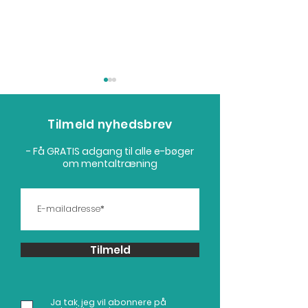
Tilmeld nyhedsbrev
- Få GRATIS adgang til alle e-bøger
om mentaltræning
Nervøsitet: 7 råd til
Målsætning & 
nervøsitet i sport
modellen
Tilmeld
Ja tak, jeg vil abonnere på