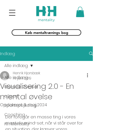
Køb mentaltrænings bog
Indlæg
Alle indlæg
Henrik Hjarsbæk
Alle indlæg
14. jun. 2019
Visualisering 2.0 - En
Mentale Øvelser
mental øvelse
eSport
Opdateret:
5. maj 2024
Sportspsykologi
Coaching
Der foregår en masse ting i vores 
mentale mind-set, når vi står over for 
HH Mentality
en situation, der kræver vores 