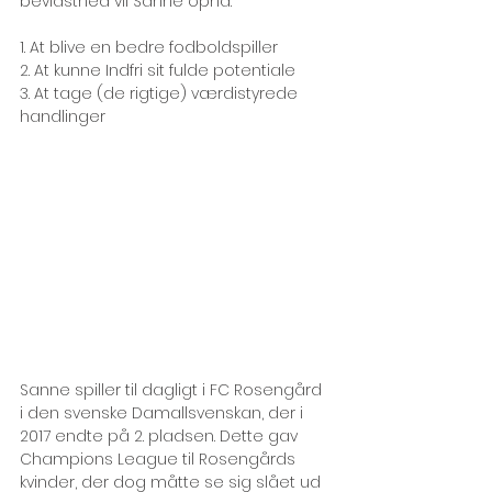
bevidsthed vil Sanne opnå:
1. At blive en bedre fodboldspiller
2. At kunne Indfri sit fulde potentiale
3. At tage (de rigtige) værdistyrede 
handlinger
Sanne spiller til dagligt i FC Rosengård 
i den svenske Damallsvenskan, der i 
2017 endte på 2. pladsen. Dette gav 
Champions League til Rosengårds 
kvinder, der dog måtte se sig slået ud 