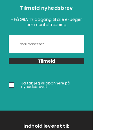
Tilmeld nyhedsbrev
- Få GRATIS adgang til alle e-bøger
om mentaltræning
Nervøsitet: 7 råd til
Målsætning & 
nervøsitet i sport
modellen
Tilmeld
Ja tak, jeg vil abonnere på
nyhedsbrevet
Indhold leveret til: