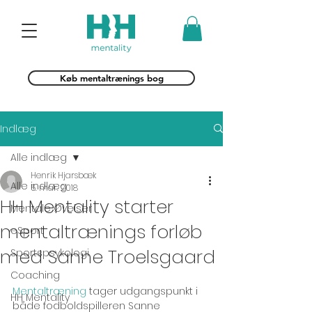
Køb mentaltrænings bog
Indlæg
Alle indlæg
Henrik Hjarsbæk
Alle indlæg
5. mar. 2018
HH Mentality starter
Mentale Øvelser
mentaltrænings forløb
eSport
med Sanne Troelsgaard
Sportspsykologi
Coaching
Mentaltræning
 tager udgangspunkt i 
HH Mentality
både fodboldspilleren Sanne 