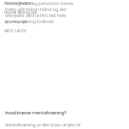
Koncentration
Troelsgaard og personen Sanne. 
Dette går hånd i hånd og der 
Henrik Hjarsbæk
arbejdes altid ud fra det hele 
sportspsykolog fodbold
menneske.
MEST LÆSTE
Hvad kræver mentaltræning?
Mentaltræning er ikke bare at lytte til 